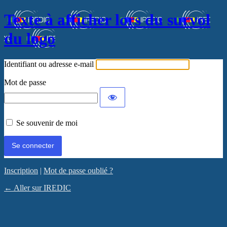
Texte à afficher lors du survol
du logo
Identifiant ou adresse e-mail
Mot de passe
Se souvenir de moi
Inscription
|
Mot de passe oublié ?
← Aller sur IREDIC