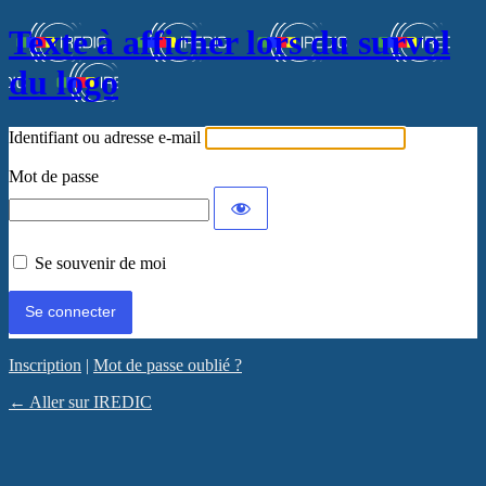
Texte à afficher lors du survol
du logo
Identifiant ou adresse e-mail
Mot de passe
Se souvenir de moi
Inscription
|
Mot de passe oublié ?
← Aller sur IREDIC