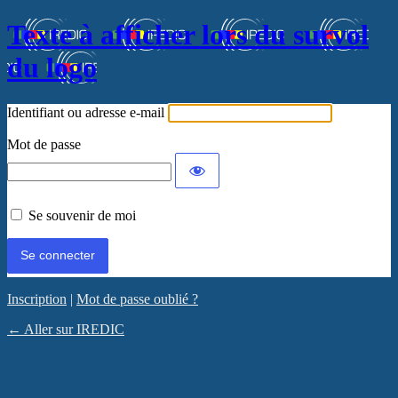
Texte à afficher lors du survol
du logo
Identifiant ou adresse e-mail
Mot de passe
Se souvenir de moi
Inscription
|
Mot de passe oublié ?
← Aller sur IREDIC