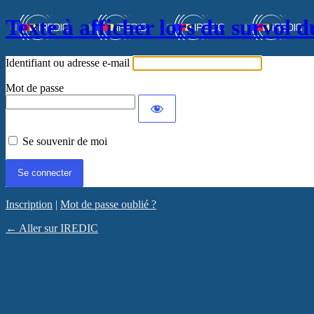
Texte à afficher lors du survol d
Identifiant ou adresse e-mail
Mot de passe
Se souvenir de moi
Inscription
|
Mot de passe oublié ?
← Aller sur IREDIC