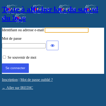
Texte à afficher lors du survol
du logo
Identifiant ou adresse e-mail
Mot de passe
Se souvenir de moi
Inscription
|
Mot de passe oublié ?
← Aller sur IREDIC