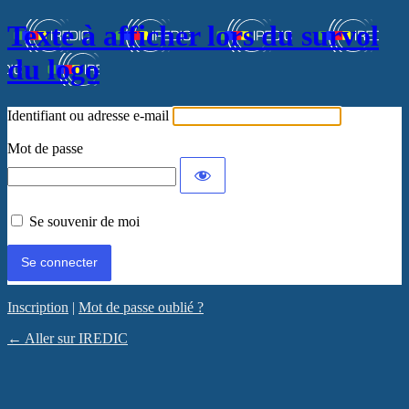
Texte à afficher lors du survol
du logo
Identifiant ou adresse e-mail
Mot de passe
Se souvenir de moi
Inscription
|
Mot de passe oublié ?
← Aller sur IREDIC