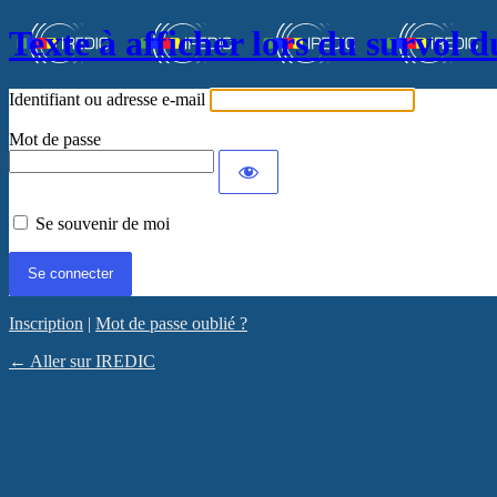
Texte à afficher lors du survol d
Identifiant ou adresse e-mail
Mot de passe
Se souvenir de moi
Inscription
|
Mot de passe oublié ?
← Aller sur IREDIC