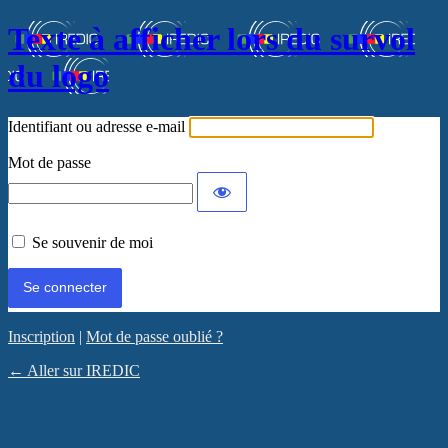
Texte à afficher lors du survol
du logo
Identifiant ou adresse e-mail
Mot de passe
Se souvenir de moi
Inscription
|
Mot de passe oublié ?
← Aller sur IREDIC