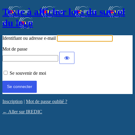
Texte à afficher lors du survol
du logo
Identifiant ou adresse e-mail
Mot de passe
Se souvenir de moi
Inscription
|
Mot de passe oublié ?
← Aller sur IREDIC