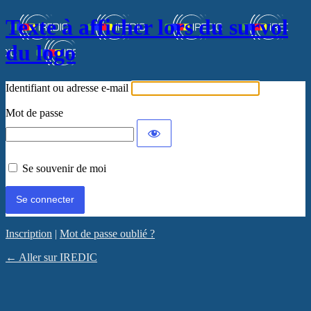
Texte à afficher lors du survol
du logo
Identifiant ou adresse e-mail
Mot de passe
Se souvenir de moi
Inscription
|
Mot de passe oublié ?
← Aller sur IREDIC