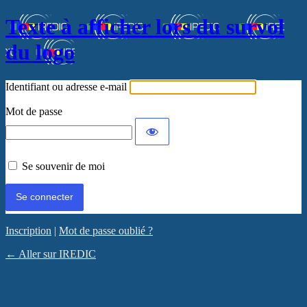
Texte à afficher lors du survol
du logo
Identifiant ou adresse e-mail
Mot de passe
Se souvenir de moi
Inscription
|
Mot de passe oublié ?
← Aller sur IREDIC