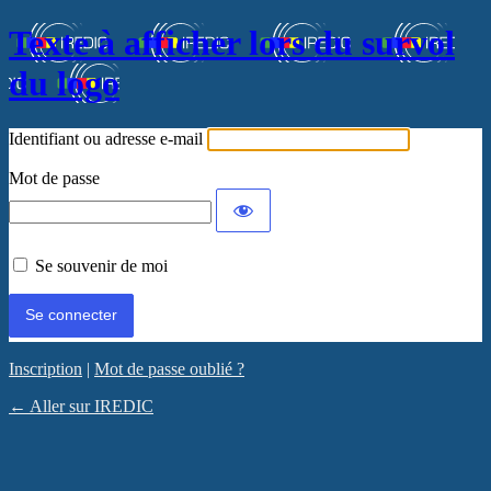
Texte à afficher lors du survol
du logo
Identifiant ou adresse e-mail
Mot de passe
Se souvenir de moi
Inscription
|
Mot de passe oublié ?
← Aller sur IREDIC