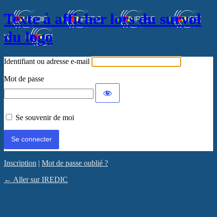
Texte à afficher lors du survol
du logo
Identifiant ou adresse e-mail
Mot de passe
Se souvenir de moi
Inscription
|
Mot de passe oublié ?
← Aller sur IREDIC