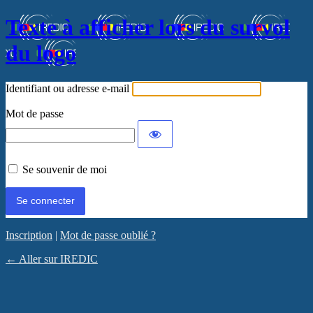
Texte à afficher lors du survol
du logo
Identifiant ou adresse e-mail
Mot de passe
Se souvenir de moi
Inscription
|
Mot de passe oublié ?
← Aller sur IREDIC