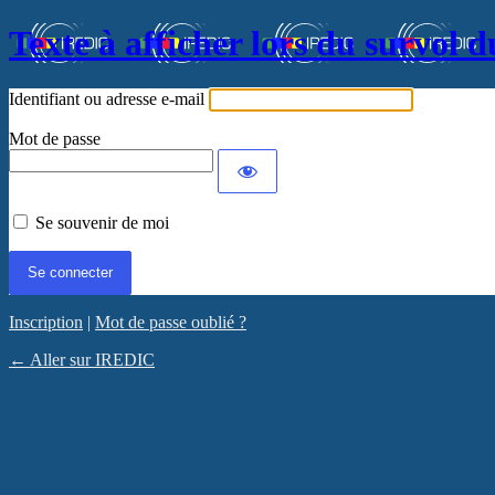
Texte à afficher lors du survol d
Identifiant ou adresse e-mail
Mot de passe
Se souvenir de moi
Inscription
|
Mot de passe oublié ?
← Aller sur IREDIC