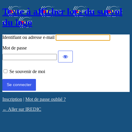
Texte à afficher lors du survol
du logo
Identifiant ou adresse e-mail
Mot de passe
Se souvenir de moi
Inscription
|
Mot de passe oublié ?
← Aller sur IREDIC