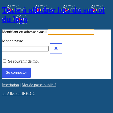
Texte à afficher lors du survol
du logo
Identifiant ou adresse e-mail
Mot de passe
Se souvenir de moi
Inscription
|
Mot de passe oublié ?
← Aller sur IREDIC