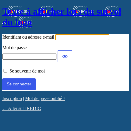
Texte à afficher lors du survol
du logo
Identifiant ou adresse e-mail
Mot de passe
Se souvenir de moi
Inscription
|
Mot de passe oublié ?
← Aller sur IREDIC