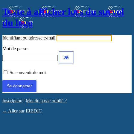
Texte à afficher lors du survol
du logo
Identifiant ou adresse e-mail
Mot de passe
Se souvenir de moi
Inscription
|
Mot de passe oublié ?
← Aller sur IREDIC