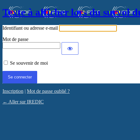
Texte à afficher lors du survol d
Identifiant ou adresse e-mail
Mot de passe
Se souvenir de moi
Inscription
|
Mot de passe oublié ?
← Aller sur IREDIC