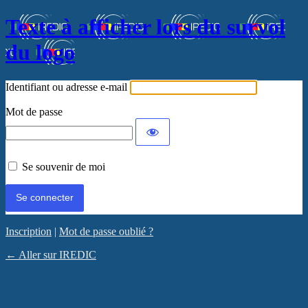
Texte à afficher lors du survol
du logo
Identifiant ou adresse e-mail
Mot de passe
Se souvenir de moi
Inscription
|
Mot de passe oublié ?
← Aller sur IREDIC