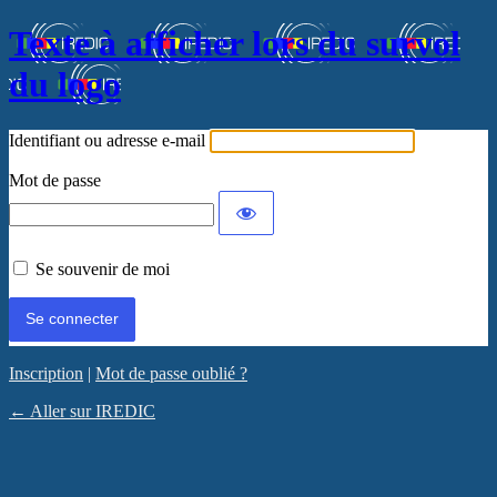
Texte à afficher lors du survol
du logo
Identifiant ou adresse e-mail
Mot de passe
Se souvenir de moi
Inscription
|
Mot de passe oublié ?
← Aller sur IREDIC