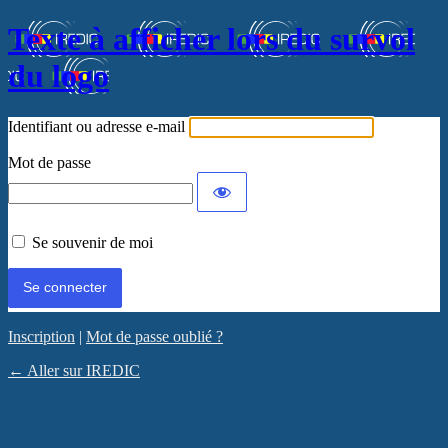
Texte à afficher lors du survol
du logo
Identifiant ou adresse e-mail
Mot de passe
Se souvenir de moi
Inscription
|
Mot de passe oublié ?
← Aller sur IREDIC