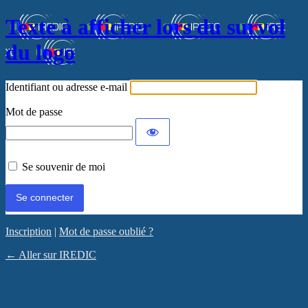
Texte à afficher lors du survol
du logo
Identifiant ou adresse e-mail
Mot de passe
Se souvenir de moi
Inscription
|
Mot de passe oublié ?
← Aller sur IREDIC