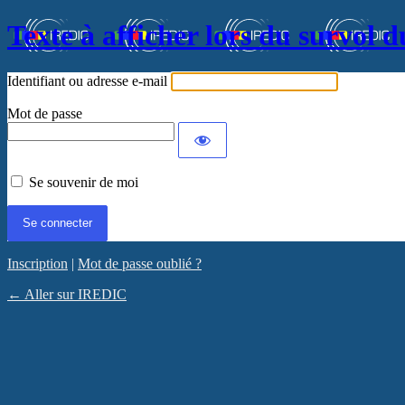
Texte à afficher lors du survol d
Identifiant ou adresse e-mail
Mot de passe
Se souvenir de moi
Inscription
|
Mot de passe oublié ?
← Aller sur IREDIC