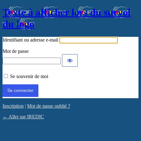
Texte à afficher lors du survol
du logo
Identifiant ou adresse e-mail
Mot de passe
Se souvenir de moi
Inscription
|
Mot de passe oublié ?
← Aller sur IREDIC