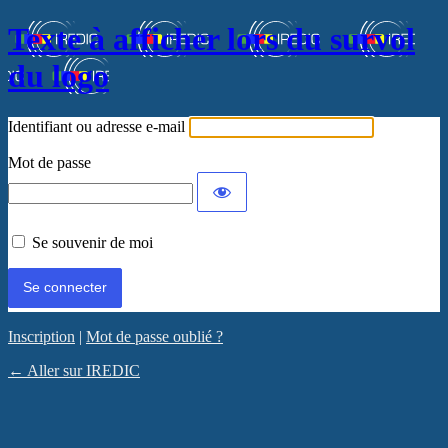
Texte à afficher lors du survol
du logo
Identifiant ou adresse e-mail
Mot de passe
Se souvenir de moi
Inscription
|
Mot de passe oublié ?
← Aller sur IREDIC