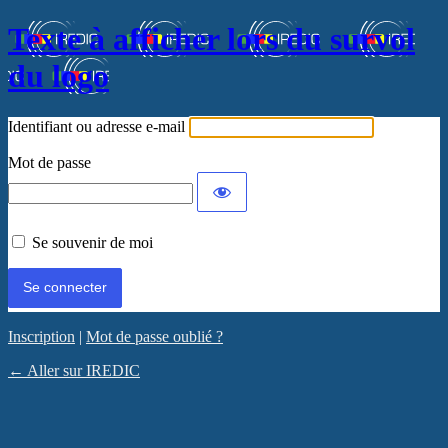
Texte à afficher lors du survol
du logo
Identifiant ou adresse e-mail
Mot de passe
Se souvenir de moi
Inscription
|
Mot de passe oublié ?
← Aller sur IREDIC