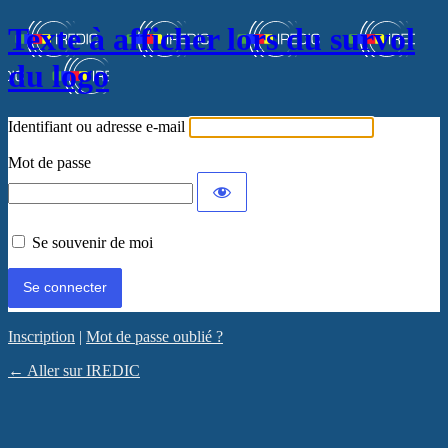
Texte à afficher lors du survol
du logo
Identifiant ou adresse e-mail
Mot de passe
Se souvenir de moi
Inscription
|
Mot de passe oublié ?
← Aller sur IREDIC