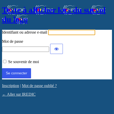
Texte à afficher lors du survol
du logo
Identifiant ou adresse e-mail
Mot de passe
Se souvenir de moi
Inscription
|
Mot de passe oublié ?
← Aller sur IREDIC