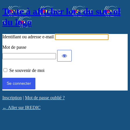
Texte à afficher lors du survol
du logo
Identifiant ou adresse e-mail
Mot de passe
Se souvenir de moi
Inscription
|
Mot de passe oublié ?
← Aller sur IREDIC