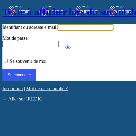
Texte à afficher lors du survol d
Identifiant ou adresse e-mail
Mot de passe
Se souvenir de moi
Inscription
|
Mot de passe oublié ?
← Aller sur IREDIC