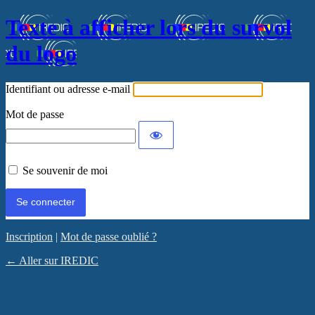
Texte à afficher lors du survol
du logo
Identifiant ou adresse e-mail
Mot de passe
Se souvenir de moi
Inscription
|
Mot de passe oublié ?
← Aller sur IREDIC