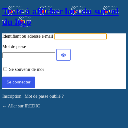
Texte à afficher lors du survol
du logo
Identifiant ou adresse e-mail
Mot de passe
Se souvenir de moi
Inscription
|
Mot de passe oublié ?
← Aller sur IREDIC