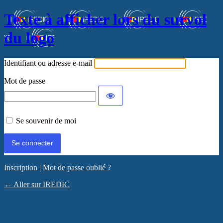
Texte à afficher lors du survol
du logo
Identifiant ou adresse e-mail
Mot de passe
Se souvenir de moi
Inscription
|
Mot de passe oublié ?
← Aller sur IREDIC