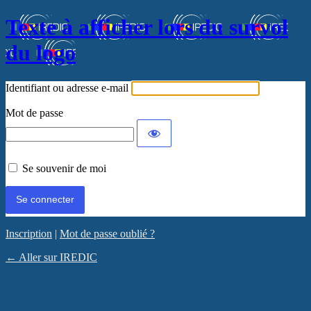
Texte à afficher lors du survol
du logo
Identifiant ou adresse e-mail
Mot de passe
Se souvenir de moi
Inscription
|
Mot de passe oublié ?
← Aller sur IREDIC