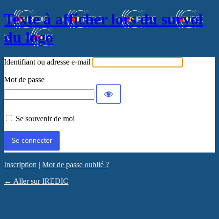
Texte à afficher lors du survol
du logo
Identifiant ou adresse e-mail
Mot de passe
Se souvenir de moi
Inscription
|
Mot de passe oublié ?
← Aller sur IREDIC