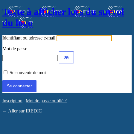
Texte à afficher lors du survol
du logo
Identifiant ou adresse e-mail
Mot de passe
Se souvenir de moi
Inscription
|
Mot de passe oublié ?
← Aller sur IREDIC