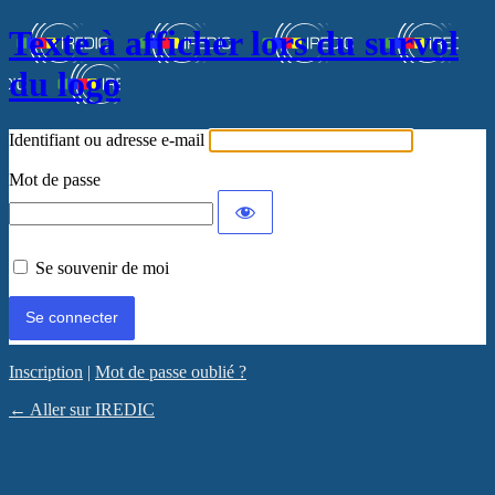
Texte à afficher lors du survol
du logo
Identifiant ou adresse e-mail
Mot de passe
Se souvenir de moi
Inscription
|
Mot de passe oublié ?
← Aller sur IREDIC