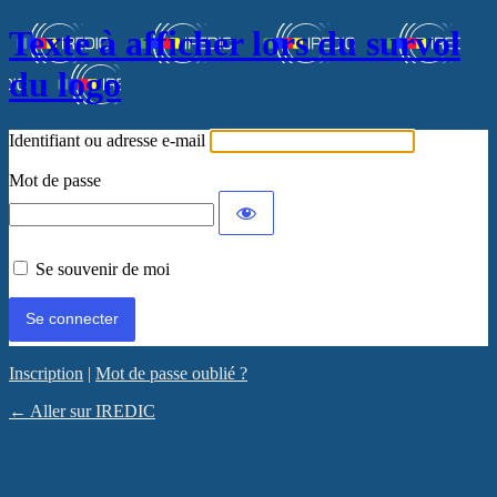
Texte à afficher lors du survol
du logo
Identifiant ou adresse e-mail
Mot de passe
Se souvenir de moi
Inscription
|
Mot de passe oublié ?
← Aller sur IREDIC