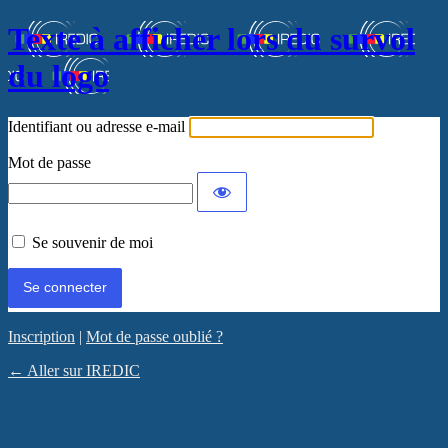
Texte à afficher lors du survol
du logo
Identifiant ou adresse e-mail
Mot de passe
Se souvenir de moi
Inscription
|
Mot de passe oublié ?
← Aller sur IREDIC