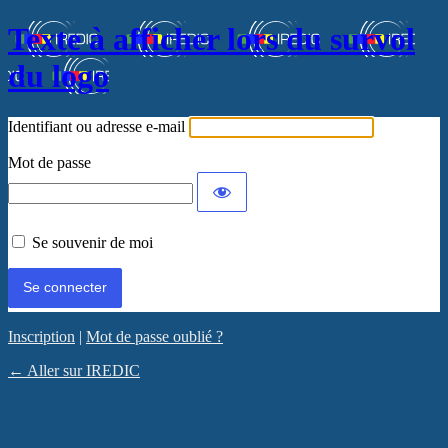
Texte à afficher lors du survol
du logo
Identifiant ou adresse e-mail
Mot de passe
Se souvenir de moi
Inscription
|
Mot de passe oublié ?
← Aller sur IREDIC