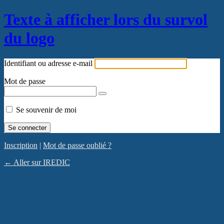
Texte à afficher lors du survol
du logo
Identifiant ou adresse e-mail
Mot de passe
Se souvenir de moi
Inscription
|
Mot de passe oublié ?
← Aller sur IREDIC