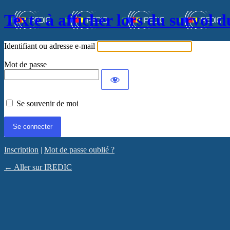
Texte à afficher lors du survol d
Identifiant ou adresse e-mail
Mot de passe
Se souvenir de moi
Inscription
|
Mot de passe oublié ?
← Aller sur IREDIC