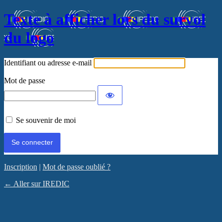
Texte à afficher lors du survol
du logo
Identifiant ou adresse e-mail
Mot de passe
Se souvenir de moi
Inscription
|
Mot de passe oublié ?
← Aller sur IREDIC