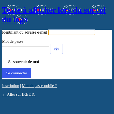
Texte à afficher lors du survol
du logo
Identifiant ou adresse e-mail
Mot de passe
Se souvenir de moi
Inscription
|
Mot de passe oublié ?
← Aller sur IREDIC