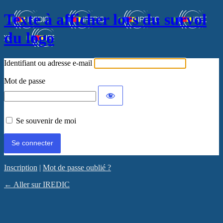
Texte à afficher lors du survol
du logo
Identifiant ou adresse e-mail
Mot de passe
Se souvenir de moi
Inscription
|
Mot de passe oublié ?
← Aller sur IREDIC