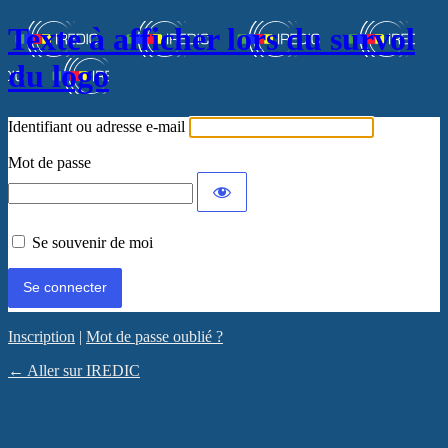
Texte à afficher lors du survol
du logo
Identifiant ou adresse e-mail
Mot de passe
Se souvenir de moi
Inscription
|
Mot de passe oublié ?
← Aller sur IREDIC