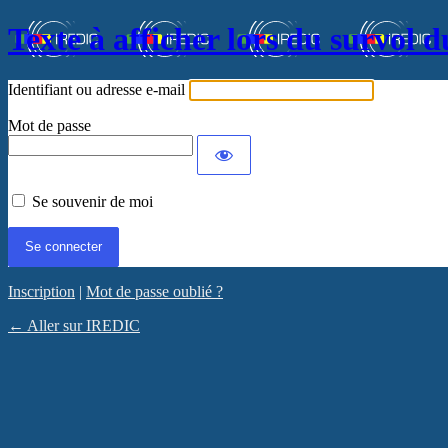
Texte à afficher lors du survol d
Identifiant ou adresse e-mail
Mot de passe
Se souvenir de moi
Inscription
|
Mot de passe oublié ?
← Aller sur IREDIC