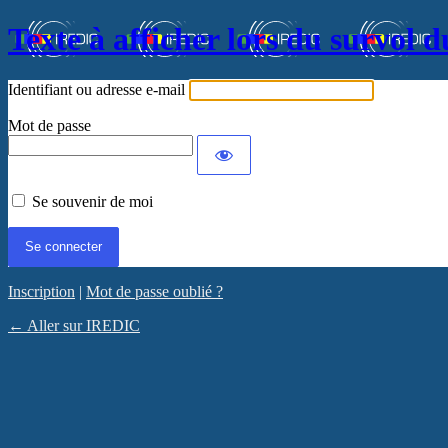
Texte à afficher lors du survol d
Identifiant ou adresse e-mail
Mot de passe
Se souvenir de moi
Inscription
|
Mot de passe oublié ?
← Aller sur IREDIC